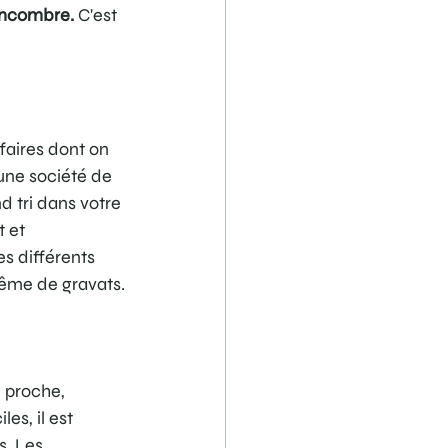
 encombre.
 C'est 
aires dont on 
une société de 
 tri dans votre 
 et 
s différents 
même de gravats.
 proche, 
s, il est 
. Les 