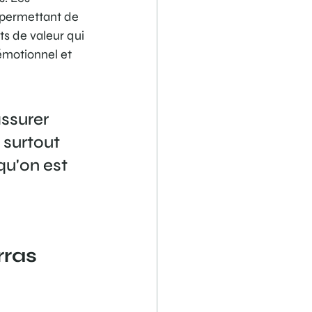
 permettant de 
ts de valeur qui 
émotionnel et 
ssurer 
 surtout 
u'on est 
rras