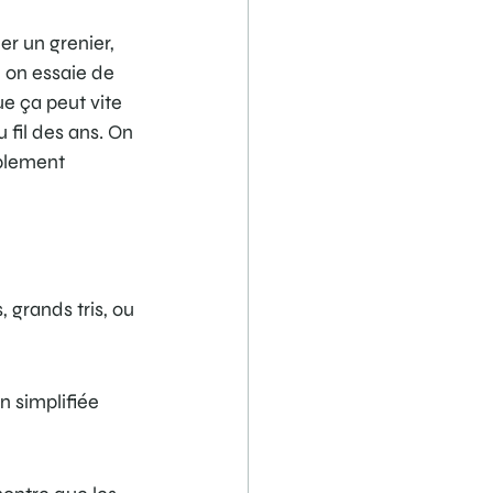
r un grenier, 
 on essaie de 
e ça peut vite 
fil des ans. On 
mplement 
 grands tris, ou 
n simplifiée 