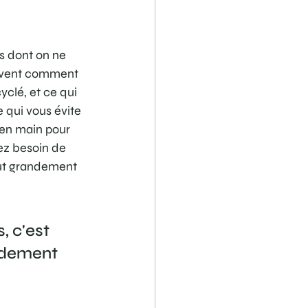
ts dont on ne 
 savent comment 
yclé, et ce qui 
e qui vous évite 
 en main pour 
ez besoin de 
ut grandement 
 c'est 
pidement 