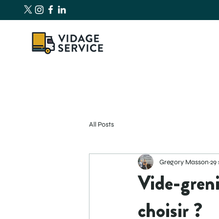
All Posts
Gregory Masson
29 
Vide-greni
choisir ?