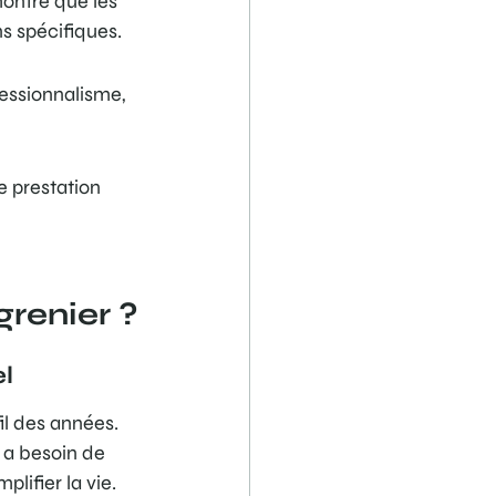
ontre que les 
s spécifiques.
ofessionnalisme, 
e prestation 
grenier ?
el
il des années. 
 a besoin de 
lifier la vie. 