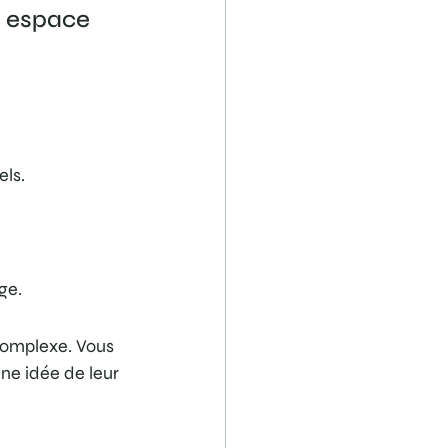
n espace 
els.
ge.
 complexe. Vous 
ne idée de leur 