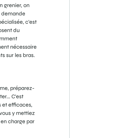
 grenier, on 
ui demande 
cialisée, c'est 
osent du 
comment 
ment nécessaire 
s sur les bras.
même, préparez-
r... C'est 
 et efficaces, 
vous y mettiez 
 en charge par 